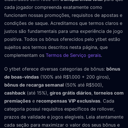
cada jogador compreenda exatamente como
funcionam nossas promoções, requisitos de apostas e
condições de saque. Acreditamos que termos claros e
justos são fundamentais para uma experiência de jogo
positiva. Todos os bônus oferecidos pelo ytbet estão
sujeitos aos termos descritos nesta página, que
complementam os
Termos de Serviço gerais
.
O ytbet oferece diversas categorias de bônus:
bônus
de boas-vindas
(100% até R$1.000 + 200 giros),
bônus de recarga semanal
(50% até R$500),
cashback
(até 15%),
giros grátis diários
,
torneios com
premiações
e
recompensas VIP exclusivas
. Cada
categoria possui requisitos específicos de rollover,
prazos de validade e jogos elegíveis. Leia atentamente
cada seção para maximizar o valor dos seus bônus e