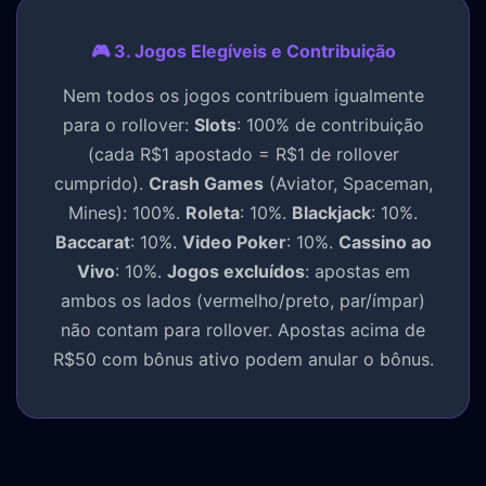
🎮 3. Jogos Elegíveis e Contribuição
Nem todos os jogos contribuem igualmente
para o rollover:
Slots
: 100% de contribuição
(cada R$1 apostado = R$1 de rollover
cumprido).
Crash Games
(Aviator, Spaceman,
Mines): 100%.
Roleta
: 10%.
Blackjack
: 10%.
Baccarat
: 10%.
Video Poker
: 10%.
Cassino ao
Vivo
: 10%.
Jogos excluídos
: apostas em
ambos os lados (vermelho/preto, par/ímpar)
não contam para rollover. Apostas acima de
R$50 com bônus ativo podem anular o bônus.