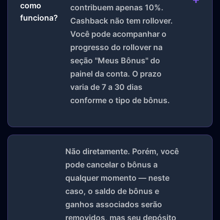
como
contribuem apenas 10%.
funciona?
Cashback não tem rollover.
Você pode acompanhar o
progresso do rollover na
seção "Meus Bônus" do
painel da conta. O prazo
varia de 7 a 30 dias
conforme o tipo de bônus.
Não diretamente. Porém, você
pode cancelar o bônus a
qualquer momento — neste
caso, o saldo de bônus e
ganhos associados serão
removidos, mas seu depósito