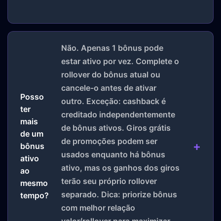
Não. Apenas 1 bônus pode
estar ativo por vez. Complete o
rollover do bônus atual ou
cancele-o antes de ativar
Posso
outro. Exceção: cashback é
ter
creditado independentemente
mais
de bônus ativos. Giros grátis
de um
de promoções podem ser
bônus
usados enquanto há bônus
ativo
ativo, mas os ganhos dos giros
ao
terão seu próprio rollover
mesmo
separado. Dica: priorize bônus
tempo?
com melhor relação