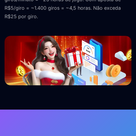
R$5/giro = ~1.400 giros = ~4,5 horas. Não exceda
R$25 por giro.