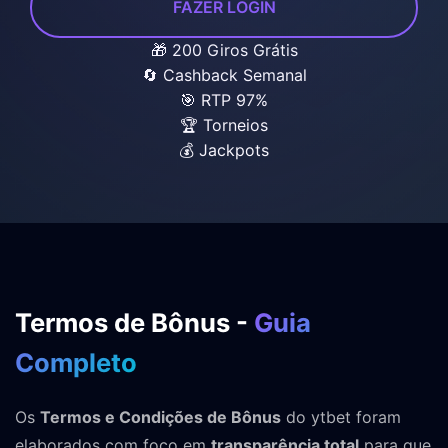
FAZER LOGIN
🎁 200 Giros Grátis
🔄 Cashback Semanal
🎯 RTP 97%
🏆 Torneios
💰 Jackpots
Termos de Bônus -
Guia
Completo
Os
Termos e Condições de Bônus
do ytbet foram
elaborados com foco em
transparência total
para que