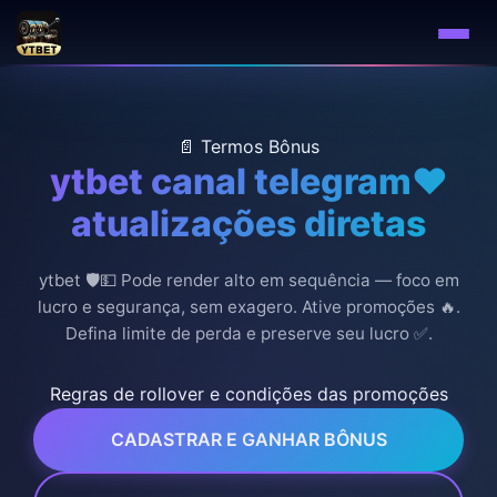
📄 Termos Bônus
ytbet canal telegram❤️
atualizações diretas
ytbet 🛡️💵 Pode render alto em sequência — foco em
lucro e segurança, sem exagero. Ative promoções 🔥.
Defina limite de perda e preserve seu lucro ✅.
Regras de rollover e condições das promoções
CADASTRAR E GANHAR BÔNUS