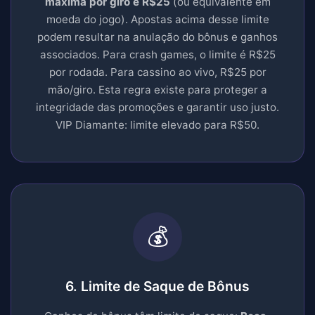
máxima por giro é R$25
(ou equivalente em
moeda do jogo). Apostas acima desse limite
podem resultar na anulação do bônus e ganhos
associados. Para crash games, o limite é R$25
por rodada. Para cassino ao vivo, R$25 por
mão/giro. Esta regra existe para proteger a
integridade das promoções e garantir uso justo.
VIP Diamante: limite elevado para R$50.
💰
6. Limite de Saque de Bônus