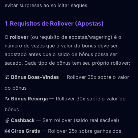
evitar surpresas ao solicitar saques.
1. Requisitos de Rollover (Apostas)
O
rollover
(ou requisito de apostas/wagering) é o
número de vezes que o valor do bônus deve ser
apostado antes que o saldo de bônus possa ser
sacado. Cada tipo de bônus tem seu próprio rollover:
🎁
Bônus Boas-Vindas
— Rollover 35x sobre o valor
do bônus
🔄
Bônus Recarga
— Rollover 30x sobre o valor do
bônus
💰
Cashback
— Sem rollover (saldo real sacável)
🎰
Giros Grátis
— Rollover 25x sobre ganhos dos