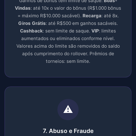
Ganhos de bônus têm limite de saque:
Boas-
Vindas
: até 10x o valor do bônus (R$1.000 bônus
= máximo R$10.000 sacável).
Recarga
: até 8x.
Giros Grátis
: até R$500 em ganhos sacáveis.
Cashback
: sem limite de saque.
VIP
: limites
aumentados ou eliminados conforme nível.
Valores acima do limite são removidos do saldo
após cumprimento do rollover. Prêmios de
torneios: sem limite.
⚠️
7. Abuso e Fraude