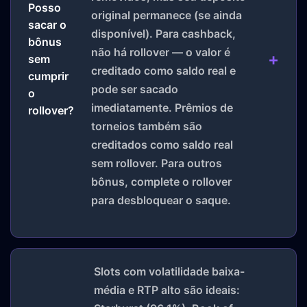
Posso
original permanece (se ainda
sacar o
disponível). Para cashback,
bônus
não há rollover — o valor é
sem
creditado como saldo real e
cumprir
pode ser sacado
o
imediatamente. Prêmios de
rollover?
torneios também são
creditados como saldo real
sem rollover. Para outros
bônus, complete o rollover
para desbloquear o saque.
Slots com volatilidade baixa-
média e RTP alto são ideais: