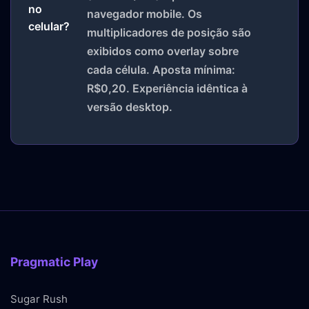
no
navegador mobile. Os
celular?
multiplicadores de posição são
exibidos como overlay sobre
cada célula. Aposta mínima:
R$0,20. Experiência idêntica à
versão desktop.
Pragmatic Play
Sugar Rush