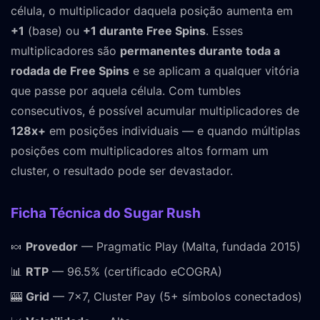
célula, o multiplicador daquela posição aumenta em
+1
(base) ou
+1 durante Free Spins
. Esses
multiplicadores são
permanentes durante toda a
rodada de Free Spins
e se aplicam a qualquer vitória
que passe por aquela célula. Com tumbles
consecutivos, é possível acumular multiplicadores de
128x+
em posições individuais — e quando múltiplas
posições com multiplicadores altos formam um
cluster, o resultado pode ser devastador.
Ficha Técnica do Sugar Rush
🍬
Provedor
— Pragmatic Play (Malta, fundada 2015)
📊
RTP
— 96.5% (certificado eCOGRA)
🎰
Grid
— 7×7, Cluster Pay (5+ símbolos conectados)