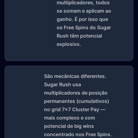
multiplicadores, todos
se somam e aplicam ao
ganho. É por isso que
os Free Spins do Sugar
Rush têm potencial
explosivo.
São mecânicas diferentes.
Sugar Rush usa
multiplicadores de posição
permanentes (cumulativos)
no grid 7×7 Cluster Pay —
mais complexo e com
potencial de big wins
concentrado nos Free Spins.