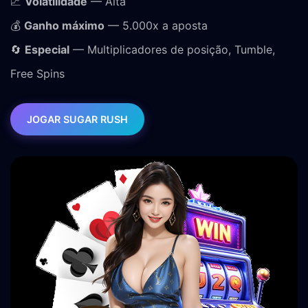
📈
Volatilidade
— Alta
💰
Ganho máximo
— 5.000x a aposta
🔄
Especial
— Multiplicadores de posição, Tumble,
Free Spins
JOGAR SUGAR RUSH