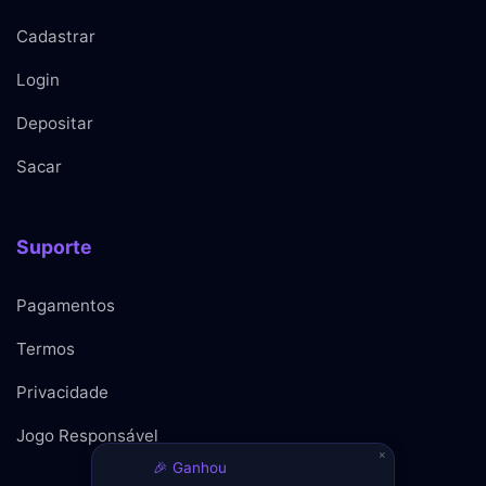
Cadastrar
Login
Depositar
Sacar
Suporte
Pagamentos
Termos
Privacidade
Jogo Responsável
×
🎉 Ganhou