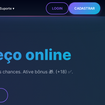
LOGIN
CADASTRAR
 Suporte ▾
eço online
 chances. Ative bônus 🎁. (+18) ✅.