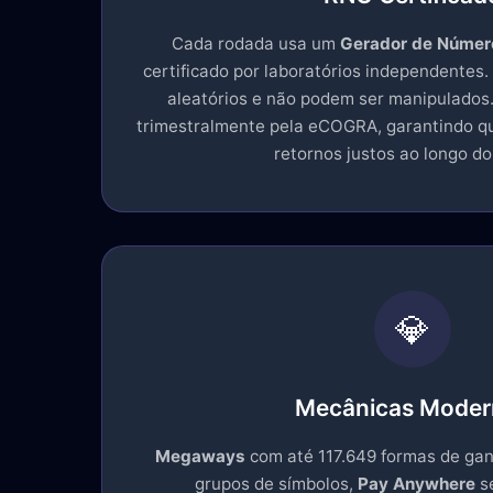
Cada rodada usa um
Gerador de Número
certificado por laboratórios independentes
aleatórios e não podem ser manipulados
trimestralmente pela eCOGRA, garantindo q
retornos justos ao longo d
💎
Mecânicas Moder
Megaways
com até 117.649 formas de ga
grupos de símbolos,
Pay Anywhere
se