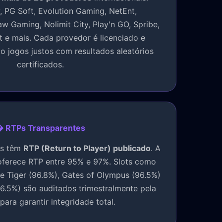
, PG Soft, Evolution Gaming, NetEnt,
 Gaming, Nolimit City, Play'n GO, Spribe,
ft e mais. Cada provedor é licenciado e
o jogos justos com resultados aleatórios
certificados.
 RTPs Transparentes
ts têm
RTP (Return to Player) publicado
. A
 oferece RTP entre 95% e 97%. Slots como
ne Tiger (96.8%), Gates of Olympus (96.5%)
6.5%) são auditados trimestralmente pela
ra garantir integridade total.