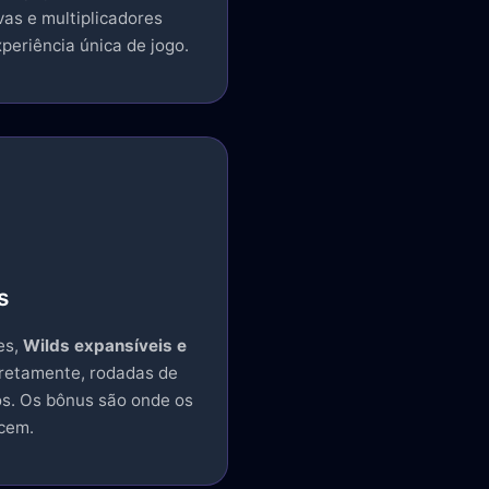
as e multiplicadores
eriência única de jogo.
s
es,
Wilds expansíveis e
retamente, rodadas de
os. Os bônus são onde os
cem.