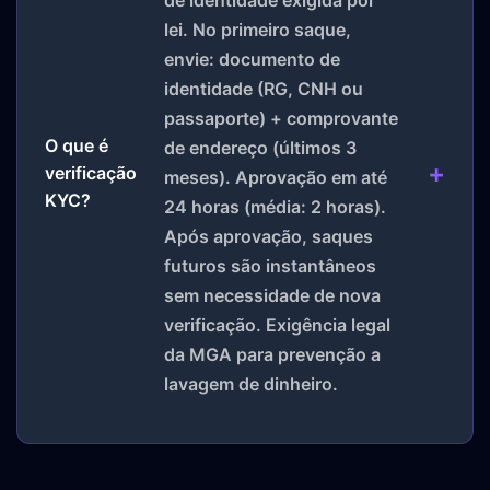
lei. No primeiro saque,
envie: documento de
identidade (RG, CNH ou
passaporte) + comprovante
O que é
de endereço (últimos 3
verificação
meses). Aprovação em até
KYC?
24 horas (média: 2 horas).
Após aprovação, saques
futuros são instantâneos
sem necessidade de nova
verificação. Exigência legal
da MGA para prevenção a
lavagem de dinheiro.