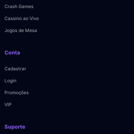
Crash Games
Cassino ao Vivo
Jogos de Mesa
Conta
Cadastrar
Login
Promoções
VIP
Suporte