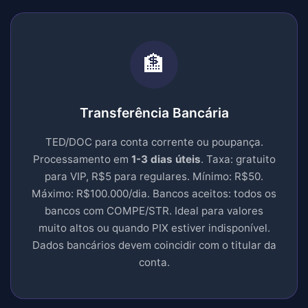
🏦
Transferência Bancária
TED/DOC para conta corrente ou poupança.
Processamento em
1-3 dias úteis
. Taxa: gratuito
para VIP, R$5 para regulares. Mínimo: R$50.
Máximo: R$100.000/dia. Bancos aceitos: todos os
bancos com COMPE/STR. Ideal para valores
muito altos ou quando PIX estiver indisponível.
Dados bancários devem coincidir com o titular da
conta.