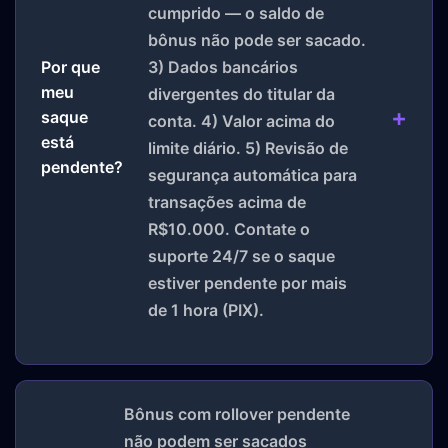
cumprido — o saldo de
bônus não pode ser sacado.
3) Dados bancários
Por que
meu
divergentes do titular da
saque
conta. 4) Valor acima do
está
limite diário. 5) Revisão de
pendente?
segurança automática para
transações acima de
R$10.000. Contate o
suporte 24/7 se o saque
estiver pendente por mais
de 1 hora (PIX).
Bônus com rollover pendente
não podem ser sacados