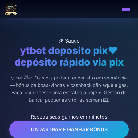
💰 Saque
ytbet deposito pix❤️
depósito rápido via pix
ytbet 🎁📈 Os slots podem render alto em sequência
— bônus de boas-vindas + cashback dão aquele gás.
Faça login e teste uma estratégia hoje ⚡️. Gestão de
banca: pequenas vitórias somam 💵.
Receba seus ganhos em minutos
CADASTRAR E GANHAR BÔNUS