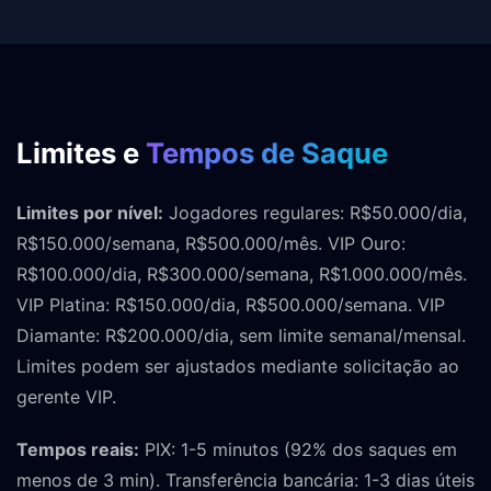
Limites e
Tempos de Saque
Limites por nível:
Jogadores regulares: R$50.000/dia,
R$150.000/semana, R$500.000/mês. VIP Ouro:
R$100.000/dia, R$300.000/semana, R$1.000.000/mês.
VIP Platina: R$150.000/dia, R$500.000/semana. VIP
Diamante: R$200.000/dia, sem limite semanal/mensal.
Limites podem ser ajustados mediante solicitação ao
gerente VIP.
Tempos reais:
PIX: 1-5 minutos (92% dos saques em
menos de 3 min). Transferência bancária: 1-3 dias úteis