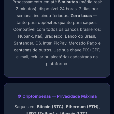
Processamento em até
5 minutos
(média real:
2 minutos), disponível 24 horas, 7 dias por
semana, incluindo feriados.
Zero taxas
—
tanto para depósitos quanto para saques.
Compatível com todos os bancos brasileiros:
Nubank, Itaú, Bradesco, Banco do Brasil,
Santander, C6, Inter, PicPay, Mercado Pago e
centenas de outros. Use sua chave PIX (CPF,
e-mail, celular ou aleatória) cadastrada na
plataforma.
🪙 Criptomoedas — Privacidade Máxima
Saques em
Bitcoin (BTC)
,
Ethereum (ETH)
,
USDT (Tether)
e
Litecoin (LTC)
.