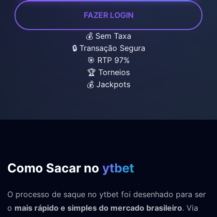
FAZER LOGIN
💰 Sem Taxa
🔒 Transação Segura
🎯 RTP 97%
🏆 Torneios
💰 Jackpots
Como Sacar no
ytbet
O processo de saque no ytbet foi desenhado para ser
o
mais rápido e simples do mercado brasileiro
. Via