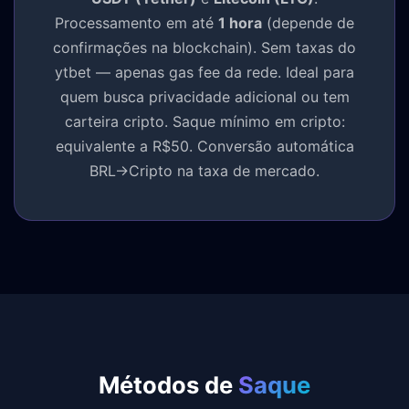
Processamento em até
1 hora
(depende de
confirmações na blockchain). Sem taxas do
ytbet — apenas gas fee da rede. Ideal para
quem busca privacidade adicional ou tem
carteira cripto. Saque mínimo em cripto:
equivalente a R$50. Conversão automática
BRL→Cripto na taxa de mercado.
Métodos de
Saque