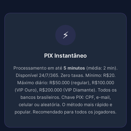
⚡
PIX Instantâneo
Processamento em até
5 minutos
(média: 2 min).
Disponível 24/7/365. Zero taxas. Mínimo: R$20.
Máximo diário: R$50.000 (regular), R$100.000
(VIP Ouro), R$200.000 (VIP Diamante). Todos os
bancos brasileiros. Chave PIX: CPF, e-mail,
celular ou aleatória. O método mais rápido e
popular. Recomendado para todos os jogadores.