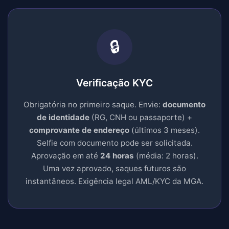
🔒
Verificação KYC
Obrigatória no primeiro saque. Envie:
documento
de identidade
(RG, CNH ou passaporte) +
comprovante de endereço
(últimos 3 meses).
Selfie com documento pode ser solicitada.
Aprovação em até
24 horas
(média: 2 horas).
Uma vez aprovado, saques futuros são
instantâneos. Exigência legal AML/KYC da MGA.