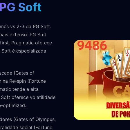
PG Soft
 mês vs 2-3 da PG Soft.
ais extenso. PG Soft
irst. Pragmatic oferece
G Soft é especializada
scade (Gates of
ina Re-spin (Fortune
atic tende a alta
Soft oferece volatilidade
e-optimized.
dores (Gates of Olympus,
ralidade social (Fortune