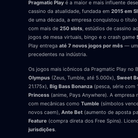
Pragmatic Play
é a maior e mais influente des
cassino da atualidade, fundada em
2015 em Sl
de uma década, a empresa conquistou o títul
com mais de
250 slots
, estúdios de cassino a
jogos de mesa virtuais, bingo e o crash game
Play entrega
até 7 novos jogos por mês
— um 
precedentes na indústria.
Os jogos mais icônicos da Pragmatic Play no B
Olympus
(Zeus, Tumble, até 5.000x),
Sweet B
21.175x),
Big Bass Bonanza
(pesca, série com 
Princess
(anime, Pays Anywhere). A empresa 
com mecânicas como
Tumble
(símbolos venc
novos caem),
Ante Bet
(aumento de aposta pa
Feature
(compra direta dos Free Spins). Lice
jurisdições
.