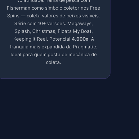
volatilidade. Tema de pesca com
Fisherman como símbolo coletor nos Free
Spins — coleta valores de peixes visíveis.
Série com 10+ versões: Megaways,
Splash, Christmas, Floats My Boat,
Keeping it Reel. Potencial
4.000x
. A
franquia mais expandida da Pragmatic.
Ideal para quem gosta de mecânica de
coleta.