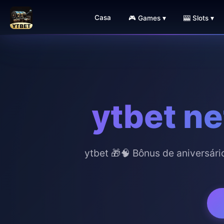
Casa
🎮 Games ▾
🎰 Slots ▾
ytbet ne
ytbet 🎁🧠 Bônus de aniversári