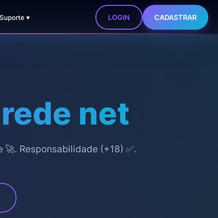
LOGIN
CADASTRAR
 Suporte ▾
 rede net
e 🚀. Responsabilidade (+18) ✅.