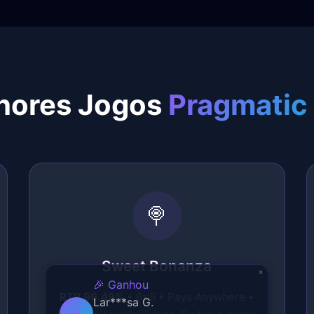
hores Jogos
Pragmatic 
🍭
Sweet Bonanza
×
🎉 Ganhou
RTP 96.49%
• 6x5 • Pays Anywhere •
Lar***sa G.
🍭