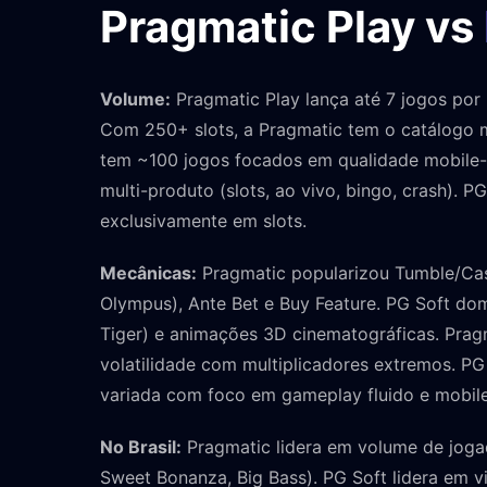
Pragmatic Play vs
Volume:
Pragmatic Play lança até 7 jogos por
Com 250+ slots, a Pragmatic tem o catálogo m
tem ~100 jogos focados em qualidade mobile-f
multi-produto (slots, ao vivo, bingo, crash). P
exclusivamente em slots.
Mecânicas:
Pragmatic popularizou Tumble/Ca
Olympus), Ante Bet e Buy Feature. PG Soft dom
Tiger) e animações 3D cinematográficas. Pragm
volatilidade com multiplicadores extremos. PG 
variada com foco em gameplay fluido e mobil
No Brasil:
Pragmatic lidera em volume de joga
Sweet Bonanza, Big Bass). PG Soft lidera em vi