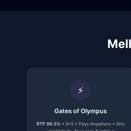
Mel
⚡
Gates of Olympus
RTP 96.5%
• 6x5 • Pays Anywhere • Alta