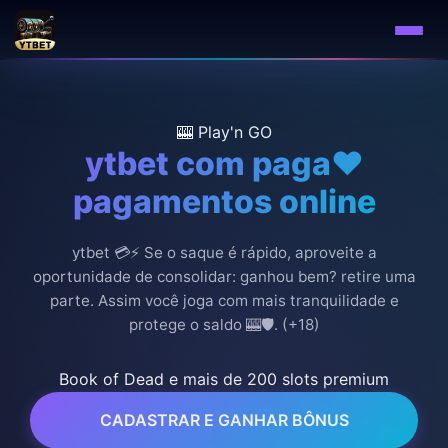
🎰 Play'n GO
ytbet com paga❤️
pagamentos online
ytbet 💳⚡ Se o saque é rápido, aproveite a
oportunidade de consolidar: ganhou bem? retire uma
parte. Assim você joga com mais tranquilidade e
protege o saldo 🎰🛡️. (+18)
Book of Dead e mais de 200 slots premium
CADASTRAR E GANHAR BÔNUS