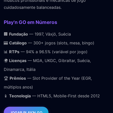
músicos profissionais e mecânicas de jogo
cuidadosamente balanceadas.
Play'n GO em Números
🏢
Fundação
— 1997, Växjö, Suécia
🎰
Catálogo
— 300+ jogos (slots, mesa, bingo)
📊
RTPs
— 94% a 96.5% (variável por jogo)
🌍
Licenças
— MGA, UKGC, Gibraltar, Suécia,
Dinamarca, Itália
🏆
Prêmios
— Slot Provider of the Year (EGR,
múltiplos anos)
📱
Tecnologia
— HTML5, Mobile-First desde 2012
JOGAR PLAY'N GO