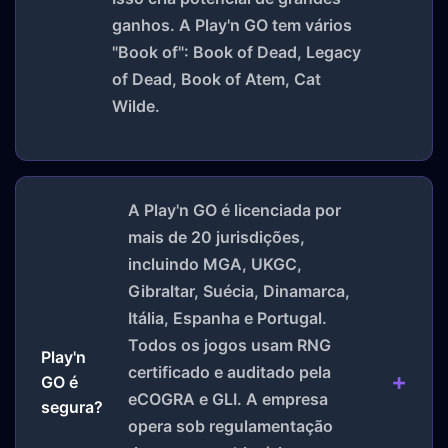
ganhos. A Play'n GO tem vários
"Book of": Book of Dead, Legacy
of Dead, Book of Atem, Cat
Wilde.
A Play'n GO é licenciada por
mais de 20 jurisdições,
incluindo MGA, UKGC,
Gibraltar, Suécia, Dinamarca,
Itália, Espanha e Portugal.
Todos os jogos usam RNG
Play'n
certificado e auditado pela
GO é
eCOGRA e GLI. A empresa
segura?
opera sob regulamentação