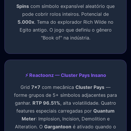
Spins
com símbolo expansível aleatório que
pode cobrir rolos inteiros. Potencial de
5.000x
. Tema do explorador Rich Wilde no
Egito antigo. O jogo que definiu o gênero
"Book of" na indústria.
⚡ Reactoonz — Cluster Pays Insano
Grid
7x7
com mecânica
Cluster Pays
—
forme grupos de 5+ símbolos adjacentes para
ganhar.
RTP 96.51%
, alta volatilidade. Quatro
features especiais carregadas por
Quantum
Meter
: Implosion, Incision, Demolition e
Alteration. O
Gargantoon
é ativado quando o