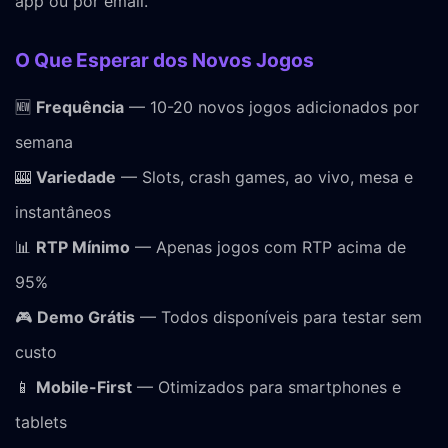
app ou por email.
O Que Esperar dos Novos Jogos
🆕
Frequência
— 10-20 novos jogos adicionados por
semana
🎰
Variedade
— Slots, crash games, ao vivo, mesa e
instantâneos
📊
RTP Mínimo
— Apenas jogos com RTP acima de
95%
🎮
Demo Grátis
— Todos disponíveis para testar sem
custo
📱
Mobile-First
— Otimizados para smartphones e
tablets