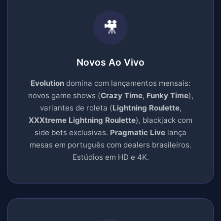
🎥
Novos Ao Vivo
Evolution
domina com lançamentos mensais:
novos game shows (
Crazy Time
,
Funky Time
),
variantes de roleta (
Lightning Roulette
,
XXXtreme Lightning Roulette
), blackjack com
side bets exclusivas.
Pragmatic Live
lança
mesas em português com dealers brasileiros.
Estúdios em HD e 4K.