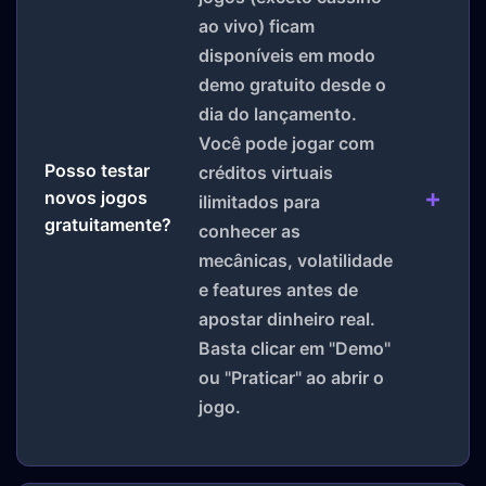
ao vivo) ficam
disponíveis em modo
demo gratuito desde o
dia do lançamento.
Você pode jogar com
Posso testar
créditos virtuais
novos jogos
ilimitados para
gratuitamente?
conhecer as
mecânicas, volatilidade
e features antes de
apostar dinheiro real.
Basta clicar em "Demo"
ou "Praticar" ao abrir o
jogo.