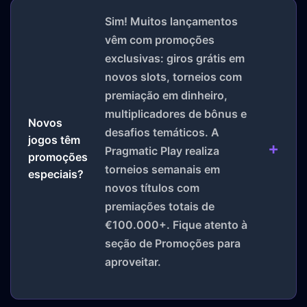
Sim! Muitos lançamentos
vêm com promoções
exclusivas: giros grátis em
novos slots, torneios com
premiação em dinheiro,
multiplicadores de bônus e
Novos
desafios temáticos. A
jogos têm
Pragmatic Play realiza
promoções
torneios semanais em
especiais?
novos títulos com
premiações totais de
€100.000+. Fique atento à
seção de Promoções para
aproveitar.