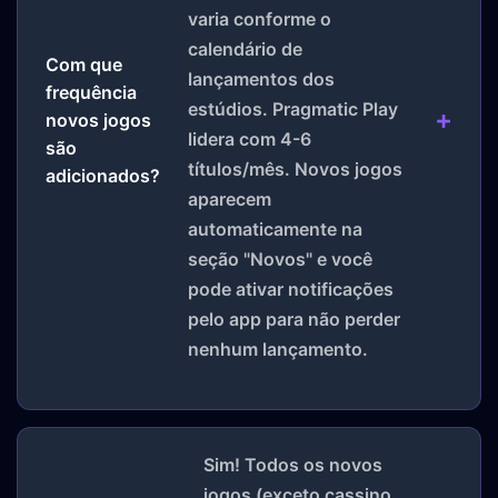
varia conforme o
calendário de
Com que
lançamentos dos
frequência
estúdios. Pragmatic Play
novos jogos
lidera com 4-6
são
títulos/mês. Novos jogos
adicionados?
aparecem
automaticamente na
seção "Novos" e você
pode ativar notificações
pelo app para não perder
nenhum lançamento.
Sim! Todos os novos
jogos (exceto cassino