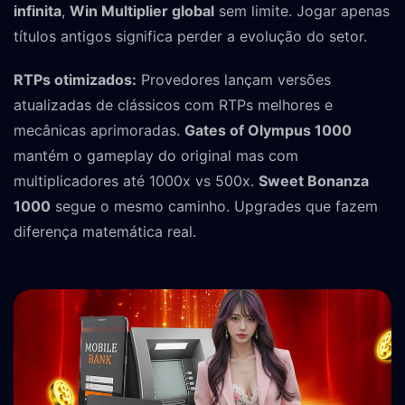
infinita
,
Win Multiplier global
sem limite. Jogar apenas
títulos antigos significa perder a evolução do setor.
RTPs otimizados:
Provedores lançam versões
atualizadas de clássicos com RTPs melhores e
mecânicas aprimoradas.
Gates of Olympus 1000
mantém o gameplay do original mas com
multiplicadores até 1000x vs 500x.
Sweet Bonanza
1000
segue o mesmo caminho. Upgrades que fazem
diferença matemática real.