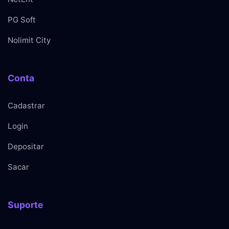
PG Soft
Nolimit City
Conta
Cadastrar
Login
Depositar
Sacar
Suporte