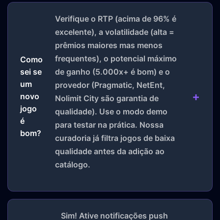
Verifique o RTP (acima de 96% é
excelente), a volatilidade (alta =
prêmios maiores mas menos
frequentes), o potencial máximo
Como
de ganho (5.000x+ é bom) e o
sei se
um
provedor (Pragmatic, NetEnt,
novo
Nolimit City são garantia de
jogo
qualidade). Use o modo demo
é
para testar na prática. Nossa
bom?
curadoria já filtra jogos de baixa
qualidade antes da adição ao
catálogo.
Sim! Ative notificações push