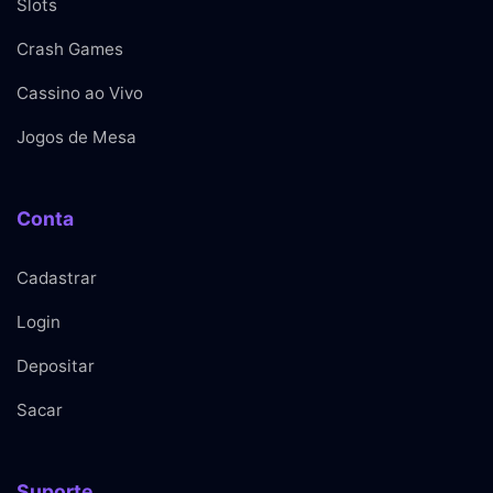
Slots
Crash Games
Cassino ao Vivo
Jogos de Mesa
Conta
Cadastrar
Login
Depositar
Sacar
Suporte