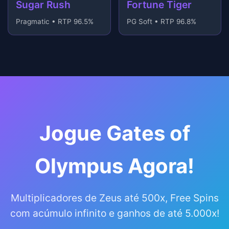
Sugar Rush
Fortune Tiger
Pragmatic • RTP 96.5%
PG Soft • RTP 96.8%
Jogue Gates of
Olympus Agora!
Multiplicadores de Zeus até 500x, Free Spins
com acúmulo infinito e ganhos de até 5.000x!