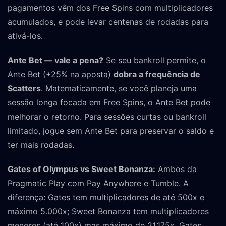
pagamentos vêm dos Free Spins com multiplicadores
acumulados, e pode levar centenas de rodadas para
ativá-los.
Ante Bet — vale a pena?
Se seu bankroll permite, o
Ante Bet (+25% na aposta)
dobra a frequência de
Scatters
. Matematicamente, se você planeja uma
sessão longa focada em Free Spins, o Ante Bet pode
melhorar o retorno. Para sessões curtas ou bankroll
limitado, jogue sem Ante Bet para preservar o saldo e
ter mais rodadas.
Gates of Olympus vs Sweet Bonanza:
Ambos da
Pragmatic Play com Pay Anywhere e Tumble. A
diferença: Gates tem multiplicadores de até 500x e
máximo 5.000x; Sweet Bonanza tem multiplicadores
menores (até 100x) mas máximo de 21.175x. Gates