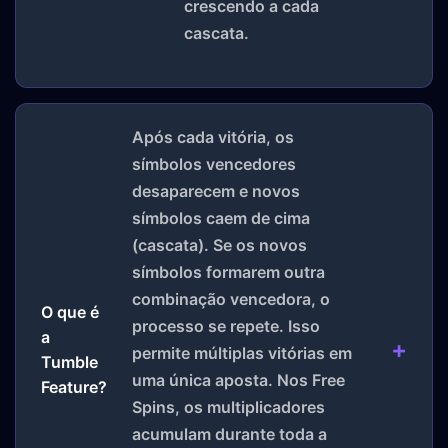
crescendo a cada
cascata.
Após cada vitória, os
símbolos vencedores
desaparecem e novos
símbolos caem de cima
(cascata). Se os novos
símbolos formarem outra
combinação vencedora, o
O que é
processo se repete. Isso
a
permite múltiplas vitórias em
Tumble
uma única aposta. Nos Free
Feature?
Spins, os multiplicadores
acumulam durante toda a