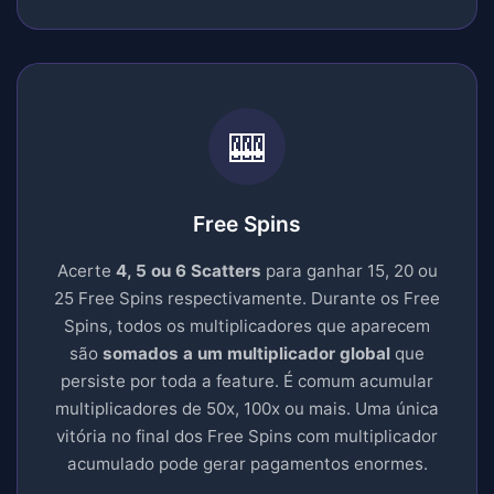
🎰
Free Spins
Acerte
4, 5 ou 6 Scatters
para ganhar 15, 20 ou
25 Free Spins respectivamente. Durante os Free
Spins, todos os multiplicadores que aparecem
são
somados a um multiplicador global
que
persiste por toda a feature. É comum acumular
multiplicadores de 50x, 100x ou mais. Uma única
vitória no final dos Free Spins com multiplicador
acumulado pode gerar pagamentos enormes.