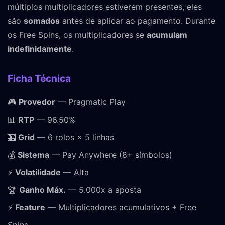
múltiplos multiplicadores estiverem presentes, eles
são
somados
antes de aplicar ao pagamento. Durante
os Free Spins, os multiplicadores se
acumulam
indefinidamente
.
Ficha Técnica
🎮
Provedor
— Pragmatic Play
📊
RTP
— 96.50%
🎰
Grid
— 6 rolos × 5 linhas
💰
Sistema
— Pay Anywhere (8+ símbolos)
⚡
Volatilidade
— Alta
🏆
Ganho Máx.
— 5.000x a aposta
⚡
Feature
— Multiplicadores acumulativos + Free