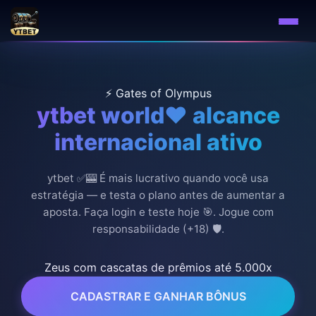
⚡ Gates of Olympus
ytbet world❤️ alcance
internacional ativo
ytbet ✅🎰 É mais lucrativo quando você usa
estratégia — e testa o plano antes de aumentar a
aposta. Faça login e teste hoje 🎯. Jogue com
responsabilidade (+18) 🛡️.
Zeus com cascatas de prêmios até 5.000x
CADASTRAR E GANHAR BÔNUS