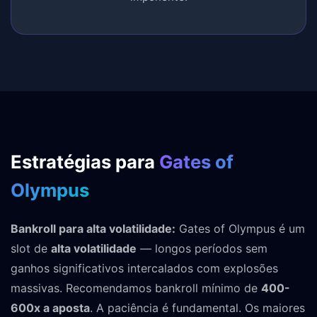
Estratégias para
Gates of
Olympus
Bankroll para alta volatilidade:
Gates of Olympus é um
slot de
alta volatilidade
— longos períodos sem
ganhos significativos intercalados com explosões
massivas. Recomendamos bankroll mínimo de
400-
600x a aposta
. A paciência é fundamental. Os maiores