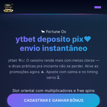
🐂 Fortune Ox
ytbet deposito pix❤️
envio instantâneo
ytbet 🎯📈 O cassino rende mais com metas claras —
e dicas práticas pra iniciante não se perder. Ative as
promoções agora 🔥. Aposte com calma e no timing
certo ⏳.
Slot oriental com multiplicadores e free spins
CADASTRAR E GANHAR BÔNUS