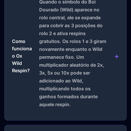
Quando o símbolo do Boi
Dourado (Wild) aparece no
rolo central, ele se expande
para cobrir as 3 posições do
rolo 2 e ativa respins
gratuitos. Os rolos 1 e 3 giram
Como
funciona
novamente enquanto o Wild
o Ox
permanece fixo. Um
Wild
multiplicador aleatório de 2x,
Respin?
3x, 5x ou 10x pode ser
adicionado ao Wild,
multiplicando todos os
ganhos formados durante
aquele respin.