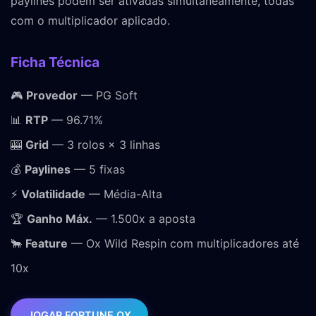
paylines podem ser ativadas simultaneamente, todas
com o multiplicador aplicado.
Ficha Técnica
🎮
Provedor
— PG Soft
📊
RTP
— 96.71%
🎰
Grid
— 3 rolos × 3 linhas
💰
Paylines
— 5 fixas
⚡
Volatilidade
— Média-Alta
🏆
Ganho Máx.
— 1.500x a aposta
🐂
Feature
— Ox Wild Respin com multiplicadores até
10x
JOGAR FORTUNE OX