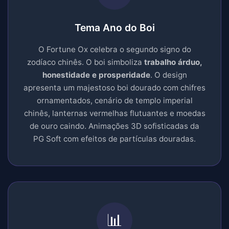
Tema Ano do Boi
O Fortune Ox celebra o segundo signo do
zodíaco chinês. O boi simboliza
trabalho árduo,
honestidade e prosperidade
. O design
apresenta um majestoso boi dourado com chifres
ornamentados, cenário de templo imperial
chinês, lanternas vermelhas flutuantes e moedas
de ouro caindo. Animações 3D sofisticadas da
PG Soft com efeitos de partículas douradas.
📊