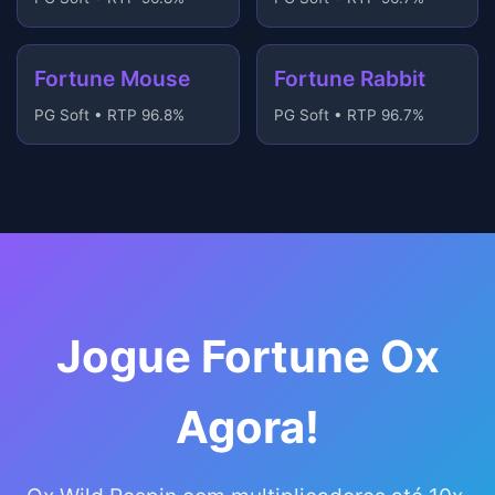
Fortune Mouse
Fortune Rabbit
PG Soft • RTP 96.8%
PG Soft • RTP 96.7%
Jogue Fortune Ox
Agora!