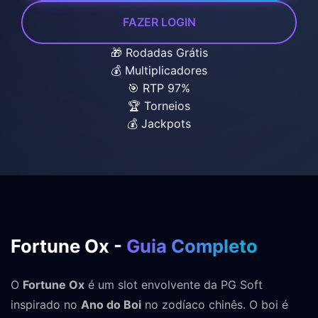
FAZER LOGIN
🎁 Rodadas Grátis
💰 Multiplicadores
🎯 RTP 97%
🏆 Torneios
💰 Jackpots
Fortune Ox -
Guia Completo
O
Fortune Ox
é um slot envolvente da PG Soft
inspirado no
Ano do Boi
no zodíaco chinês. O boi é