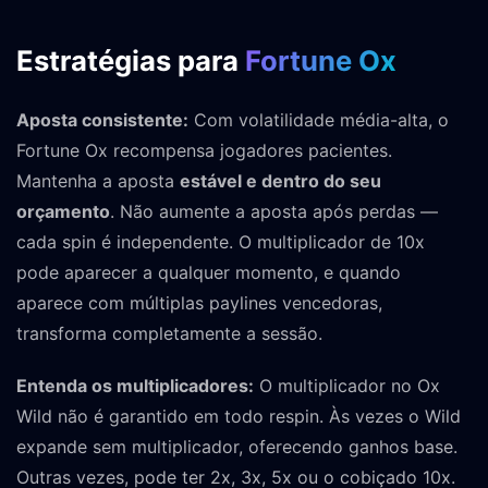
Estratégias para
Fortune Ox
Aposta consistente:
Com volatilidade média-alta, o
Fortune Ox recompensa jogadores pacientes.
Mantenha a aposta
estável e dentro do seu
orçamento
. Não aumente a aposta após perdas —
cada spin é independente. O multiplicador de 10x
pode aparecer a qualquer momento, e quando
aparece com múltiplas paylines vencedoras,
transforma completamente a sessão.
Entenda os multiplicadores:
O multiplicador no Ox
Wild não é garantido em todo respin. Às vezes o Wild
expande sem multiplicador, oferecendo ganhos base.
Outras vezes, pode ter 2x, 3x, 5x ou o cobiçado 10x.